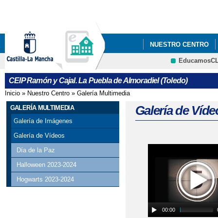
Pa
co
pri
NUESTRO CENTRO
EducamosC
INFÓRMATE
"PLA
CRFP
CEIP Ramón y Cajal. La Puebla de Almoradiel (Toledo)
ACTUACIÓN DE LA E
Inicio
»
Nuestro Centro
»
Galería Multimedia
Se encuentra usted aquí
BANCO DE LIBROS
Galería de Víde
GALERÍA MULTIMEDIA
Galería de Imágenes
CHARLAS SOBRE EL 
Galería de Vídeos
CONVOCADA LA AYUD
Día de la Paz
Halloween 2023-2024
DÍA DE CASTILLA-LA
Hogwarts 2023-2024
DÍA DE LA CONCIENC
ENCUESTA A LAS FA
00:00