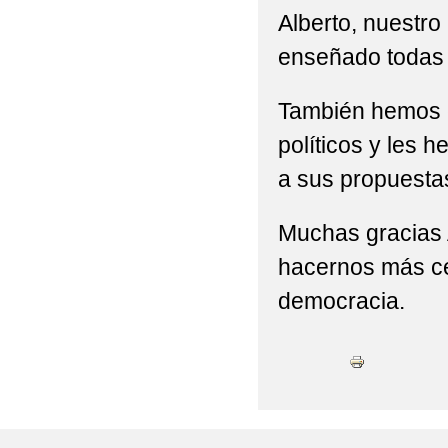
Alberto, nuestro
EVALUACIÓN INTERN
enseñado todas 
EXCURSIÓN AL PARQ
También hemos 
FOTOS CEIP RAMÓN 
políticos y les 
GRADUACIÓN DE 6º D
a sus propuesta
HORARIO DE OCTUB
Muchas gracias A
INAUGURACIÓN CURSO
hacernos más cer
PROCESO DE ADMISI
democracia.
RESOLUCION DEFINI
ESPECÍFICA DE APOYO
REUNIÓN INFORMATI