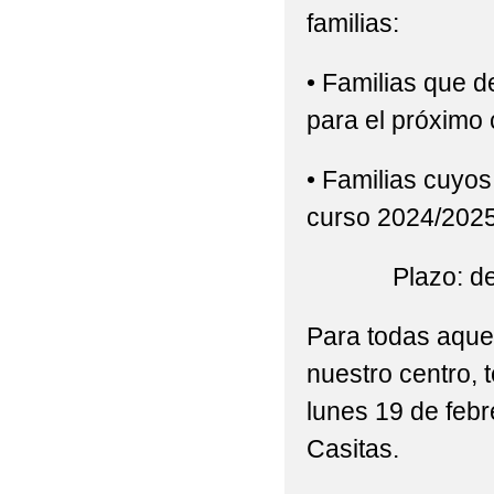
REUNIÓN INFORMATIV
familias:
REUNIÓN INFORMATIV
• Familias que d
REUNIÓN INFORMATIV
para el próximo
REUNIÓN INFORMATIV
• Familias cuyos
SEMANA DEL DEPOR
curso 2024/2025 a
VISITA AL AULA DE 
Plazo: del 14
Para todas aquel
nuestro centro, 
lunes 19 de febr
Casitas.