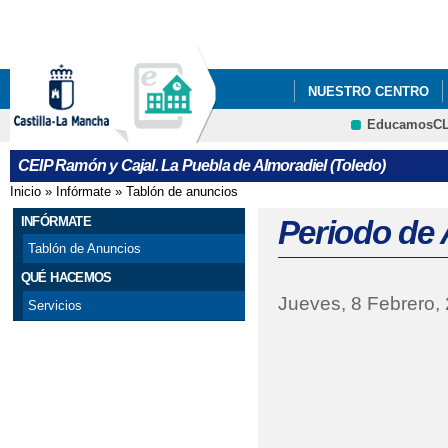
Pa
co
pri
NUESTRO CENTRO
EducamosC
INFÓRMATE
"PLA
CRFP
CEIP Ramón y Cajal. La Puebla de Almoradiel (Toledo)
ACTUACIÓN DE LA E
Inicio
»
Infórmate
»
Tablón de anuncios
Se encuentra usted aquí
BANCO DE LIBROS
INFÓRMATE
Periodo de 
Tablón de Anuncios
CHARLAS SOBRE EL 
QUÉ HACEMOS
Jueves, 8 Febrero,
CONVOCADA LA AYUD
Servicios
DÍA DE CASTILLA-LA
DÍA DE LA CONCIENC
ENCUESTA A LAS FA