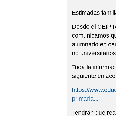
EVALUACIÓN INTERN
Estimadas famili
EXCURSIÓN AL PARQ
Desde el CEIP R
FOTOS CEIP RAMÓN 
comunicamos que
GRADUACIÓN DE 6º D
alumnado en cen
HORARIO DE OCTUB
no universitario
INAUGURACIÓN CURSO
Toda la informac
PROCESO DE ADMISI
siguiente enlace
RESOLUCION DEFINI
https://www.educ
ESPECÍFICA DE APOYO
primaria...
REUNIÓN INFORMATI
Tendrán que real