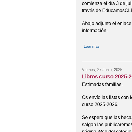
comienza el día 3 de juli
EVALUACIÓN INTERN
través de EducamosCL
EXCURSIÓN AL PARQ
Abajo adjunto el enlace 
información.
FOTOS CEIP RAMÓN 
GRADUACIÓN DE 6º D
Leer más
sobre Convocada la
HORARIO DE OCTUB
Viernes, 27 Junio, 2025
INAUGURACIÓN CURSO
Libros curso 2025-2
PROCESO DE ADMISI
Estimadas familias.
RESOLUCION DEFINI
Os envío las listas con 
curso 2025-2026.
ESPECÍFICA DE APOYO
Se espera que las becas 
REUNIÓN INFORMATI
salgan las publicaremo
página Web del colegio.