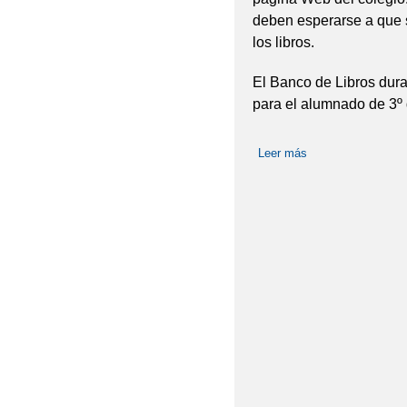
REUNIÓN INFORMATIV
deben esperarse a que 
los libros.
REUNIÓN INFORMATIV
El Banco de Libros dura
REUNIÓN INFORMATIV
para el alumnado de 3º 
REUNIÓN INFORMATIV
Leer más
sobre Libros curso
SEMANA DEL DEPOR
VISITA AL AULA DE 