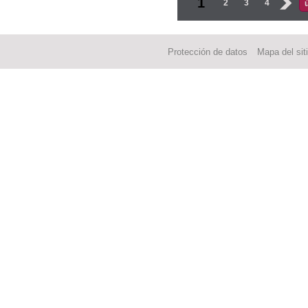
Páginas
1
2
3
4
›
Protección de datos
Mapa del sit