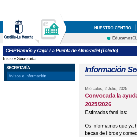
Pa
co
pri
NUESTRO CENTRO
EducamosC
INFÓRMATE
"PLA
CRFP
CEIP Ramón y Cajal. La Puebla de Almoradiel (Toledo)
ACTUACIÓN DE LA E
Inicio
»
Secretaría
Se encuentra usted aquí
BANCO DE LIBROS
Información Sec
SECRETARÍA
Avisos e Información
CHARLAS SOBRE EL 
Miércoles, 2 Julio, 2025
CONVOCADA LA AYUD
Convocada la ayuda 
2025/2026
DÍA DE CASTILLA-LA
Estimadas familias:
DÍA DE LA CONCIENC
Os informamos que ya ha
ENCUESTA A LAS FA
becas de libros y comed